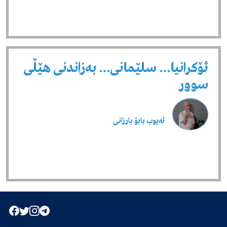
ئۆکرانیا… سلێمانی… بەزاندنی هێڵی
سوور
ئەیوب بابۆ بارزانی