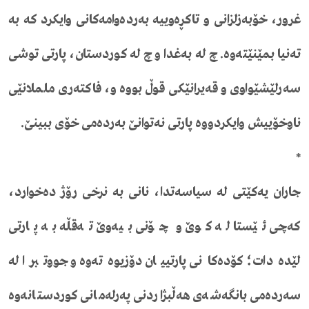
غرور، خۆبەزلزانی و تاکڕەوییە بەردەوامەکانی وایکرد کە بە
تەنیا بمێنێتەوە. چ لە بەغدا و چ لە کوردستان، پارتی توشی
سەرلێشێواوی و قەیرانێکی قوڵ بووە و، فاکتەری ململانێی
ناوخۆییش وایکردووە پارتی نەتوانێ بەردەمی خۆی ببینێ.
*
جاران یەکێتی لە سیاسەتدا، نانی بە نرخی رۆژ دەخوارد،
کەچی ئێستا لە کوێ و چۆنی بیەوێ تەقڵە بە پارتی
لێدەدات؛ کۆدەکانی پارتییان دۆزیوەتەوە و جووتبرا لە
سەردەمی بانگەشەی هەڵبژاردنی پەرلەمانی کوردستانەوە