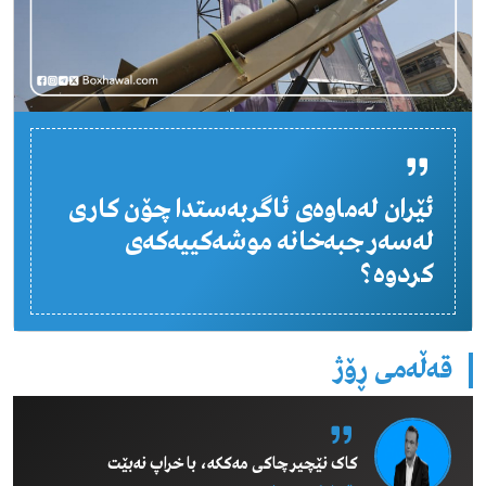
ئێران لەماوەی ئاگربەستدا چۆن کاری
لەسەر جبەخانە موشەکییەکەی
کردوە؟
قەڵەمی ڕۆژ
کاک نێچیر چاکی مەککە، با خراپ نەبێت