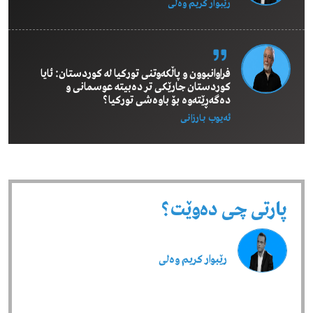
رێبوار كریم وەلی
فراوانبوون و پاڵکەوتنی تورکیا لە کوردستان: ئایا
کوردستان جارێکی تر دەبیتە عوسمانی و
دەگەڕێتەوە بۆ باوەشی تورکیا؟
ئەیوب بـارزانی
پارتی چی دەوێت؟
رێبوار كریم وەلی