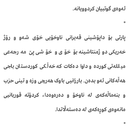
ئەوەی گوتبیان کردوویانە.
*
پارتی بۆ داپۆشینی قەیرانی ناوخۆیی خۆی شەو و رۆژ
خەریکی دوژمنتاشینە بۆ خۆی و خۆشی پێ مەرجەعی
میللەتی کوردە و داوا دەکات کە خەڵکی کوردستان باجی
هەڵەکانی ئەو بدەن. بارزانیی باوک هەرچی وزە و تینی حزب
و بنەماڵەکەی لە ناوخۆ و دەرەوەدا، کردۆتە قوربانیی
مانەوەی کوڕەکەی لە دەستەڵاتدا.
*