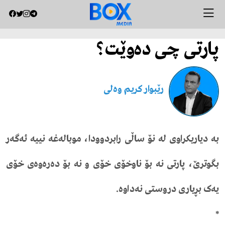
پارتی چی دەوێت؟
رێبوار كریم وەلی
بە دیاریکراوی لە نۆ ساڵی رابردوودا، موبالەغە نییە ئەگەر
بگوترێ، پارتی نە بۆ ناوخۆی خۆی و نە بۆ دەرەوەی خۆی
یەک بڕیاری دروستی نەداوە.
*