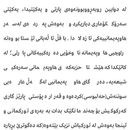
لە دوایین روبەڕووبوونەوەی پارتی و یەکێتیدا، یەکێتی
سەرۆککۆماری دیاریکرد و بەوەش پەردەی لەسەر
هاوپەیمانییەکی تازە لا دا. بافڵ تاڵەبانی ئێستا بووەتە
راوچیی هاوپەیمانە ناوخۆیی دەرەکییەکانی پارتی؛ لە
کاتێکدا کە هێشتا حزبەکەی هاوپەیمانی سەرەکیی
شیعەیە، دەرگای هاوپەیمانیی لەگەڵ عارەبی
سوننەش(حەلبوسی)کردەوە و قەرارە پۆستی پارێزگاری
کەرکوکیش بۆ چەند مانگێک بدات بە بەرەی تورکمانی و
ئینجا بەوەش لە تورکیاش نزیک بێتەوە(کە دەگوترێ بڕیارە