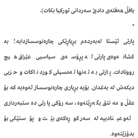
بافڵ هەفتەی دادێ سەردانی تورکیا بکات).
*
پارتی ئێستا لەبەردەم بڕیاڕێکی چارەنوسسازدایە؛ بە
کشانەوەی پارتی لە پڕۆسەی سیاسیی عێراق هیچ
روونادات. پارتی بە تەنها تەمسیلی کورد ناکات و حزبی
دیکەش لە بەغدان. بۆیە بڕیاری چارەنوسساز ئەوەیە کە بۆ
عقڵ و مەنتق بگەڕێتەوە، سەرۆکی پارتی دەستبەرداری
ئەو عینادییە لەسەر کوڕەکەی بێت و پۆستێکی بۆ
بدۆزێتەوە.