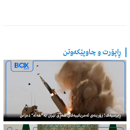
ڕاپۆرت و چاوپێکەوتن
ڕاپرسیەک؛ زۆرینەی ئەمریکییەکان شەڕی ئێران بە "هەڵە" دەزانن