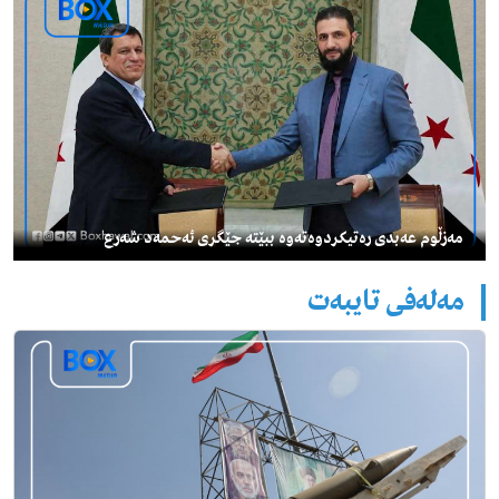
مەزڵوم عەبدی رەتیكردوەتەوە ببێتە جێگری ئەحمەد شەرع
مەلەفی تایبەت