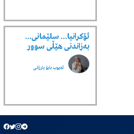
ئۆکرانیا… سلێمانی…
بەزاندنی هێڵی سوور
ئەیوب بابۆ بارزانی