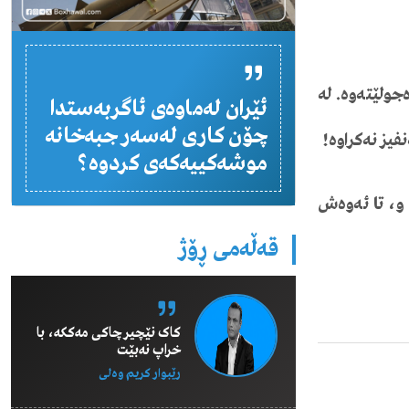
جولێتەوە
.
لە
ئێران لەماوەی ئاگربەستدا
چۆن کاری لەسەر جبەخانە
نفیز
نەکراوە
!
موشەکییەکەی کردوە؟
و،
تا
ئەوەش
قەڵەمی ڕۆژ
کاک نێچیر چاکی مەککە، با
خراپ نەبێت
رێبوار كریم وەلی