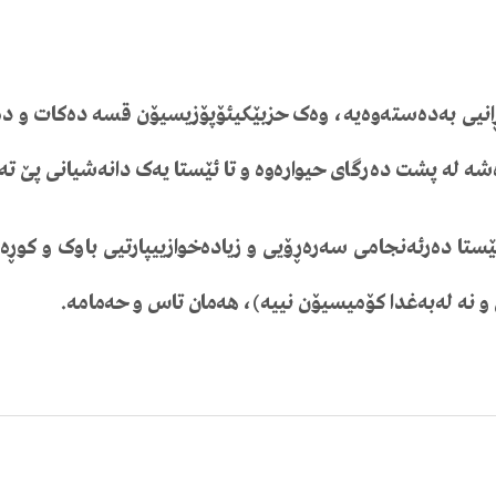
نیی
بەدەستەوەیە،
وەک
حزبێکی
ئۆپۆزیسیۆن
قسە
دەکات
و
دە
شە
لە
پشت
دەرگای
حیوارەوە
و
تا
ئێستا
یەک
دانەشیانی
پێ
تە
ێستا
دەرئەنجامی
سەرەڕۆیی
و
زیادەخوازیی
پارتیی
باوک
و
کوڕە
و
نە
لە
بەغدا
کۆمیسیۆن
نییە
)
،
هەمان
تاس
و
حەمامە
.