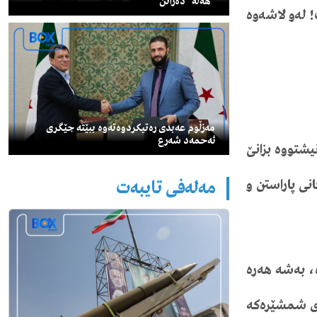
"هەڵە" دەزانن
!
لەو
لاشەوە
مەزڵوم عەبدی رەتیكردوەتەوە ببێتە جێگری
ئەحمەد شەرع
نیشتووە
بزانێ
انی
پاراستن
و
مەلەفی تایبەت
،
بەشە
هەرە
ی
شمشێرەکە