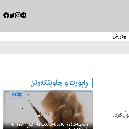
وەرزش
ڕاپۆرت و چاوپێکەوتن
وڵ
کرد
.
ڕاپرسیەک؛ زۆرینەی ئەمریکییەکان شەڕی ئێران بە