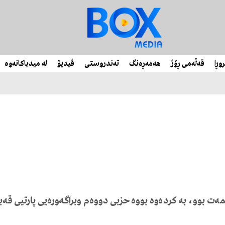
وڕا
قەڵەمی ڕۆژ
هەمەڕەنگ
تەندروستی
ڤیدیۆ
لە میدیاکانەوە
مەت
بوو،
بە
کردەوە
بووە
حزبی
دووەم
و
براگەورەیی
پارتیی
قەب