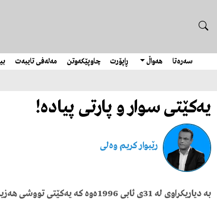
سەرەتا
هەواڵ
ڕاپۆرت
چاوپێکەوتن
مەلەفی تایبەت
بیر
یەکێتی سوار و پارتی پیادە!
رێبوار كریم وەلی
بە
دیاریکراوی
لە
31
ی
ئابی
1996
ەوە
کە
یەکێتی
تووشی
هەزی