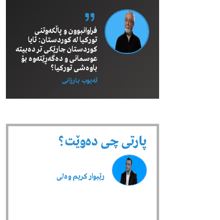
فراوانبوون و پاڵکەوتنی
تورکیا لە کوردستان: ئایا
کوردستان جارێکی تر دەبیتە
عوسمانی و دەگەڕێتەوە بۆ
باوەشی تورکیا؟
ئەیوب بـارزانی
پارتی چی دەوێت؟
رێبوار كریم وەلی