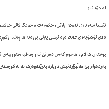
لە
خۆیانە
!
ئێستا
سەرباری
ئەوەی
پارتی،
حکومەت
و
جومگەکانی
حوکمڕا
16
ی
ئۆکتۆبەری
2017
ەوە
ئیشی
پارتی
بووەتە
هەڕەشە
و
گوڕە
پوختەی
کەلام،
هەموو
کەس
دەزانێ
ئەو
چەقبەستووییەی
ئ
بەردەوام
بێ
هەڵبژاردنیش
دوبارە
بکرێتەوە
(
کە
نە
لە
کورستان