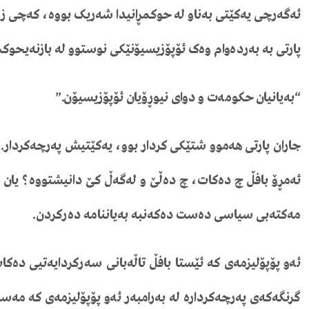
ئەگەرچی
یەکێتی
بەناو
لە
حوکمڕانیدا
شەریک
بووە،
کەچی
ز
پارتی
بە
بەردەوام
وەک
ئۆپۆزیسیۆنێکی
نوستوو
لە
بازنەی
حوکمڕ
“
بەیانیان
حکومەت
و
دوای
نیوڕۆیان
ئۆپۆزیسیۆن
.”
جاران
پارتی
هەموو
شتێکی
کردار
بوو،
یەکێتیش
پەرچەکردار
.
ئەمڕۆ
بافڵ
چ
دەکات،
چ
دەڵێ
و
لەگەڵ
کێ
دانیشتووە؟
یان
ل
مەکتەبی
سیاسی
دەست
دەکەن
بە
بەیاننامە
دەرکردن
.
ئەو
پۆپۆلیزمەی
کە
ئێستا
بافڵ
تاڵەبانی
سەرکردایەتیی
دەکا
گرنگەکەی
پەرچەکردارە
لە
بەرامبەر
ئەو
پۆپۆلیزمەی
کە
مەسر