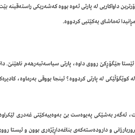
ۆرترین
داواکاریی
لە
پارتی
ئەوە
بووە
کە
شەریکی
راستەقینە
بێت
انیدا
تەماشای
یەکێتیی
کردووە
.
ئێستا
جێگۆڕکێ
رووی
داوە،
پارتی
سیاسەت
بەرهەم
ناهێنێ
.
دا
ە
کوێ
گۆڵێکی
لە
پارتی
کردووە؟
ئینجا
بووقی
بەرماوە،
کادیرەک
ت،
ئەگەر
بەشێکی
پەیوەست
بێ
بەوەی
یەکێتی
غەدری
لێکراوە
ور
بارزانی
و
دارودەستەکەی
بناغەداڕێژەری
بوون
و
ئیستا
روو