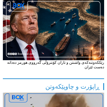
رێککەوتنەکەی واشنتن و تاران کۆنترۆڵی گەرووی هورمز دەداتە
دەست ئێران
ڕاپۆرت و چاوپێکەوتن