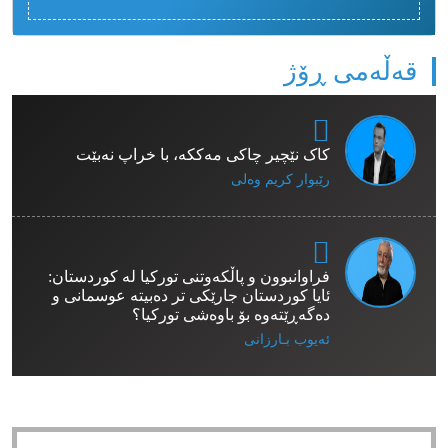
قەڵەمی ڕۆژ
کاک نێچیر چاکی مەککە، با خراپ نەبێت
رێبوار كریم وەلی
فراوانبوون و پاڵکەوتنی تورکیا لە کوردستان:
ئایا کوردستان جارێکی تر دەبیتە عوسمانی و
دەگەڕێتەوە بۆ باوەشی تورکیا؟
ئەیوب بـارزانی