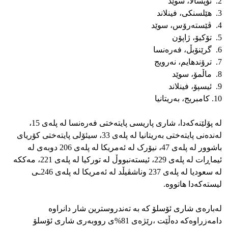
2. ئۆپسالا، سوێد
3. هێلسنکی، فینلاند
4. ڤێستەرۆس، سوێد
5. تۆکیۆ، ژاپۆن
6. گرێنۆبڵ، فەرەنسا
7. ترۆندهایم، نەرویج
8. ماڵمۆ، سوێد
9. ئیسپۆ، فینلاند
10. کامبریج، بەریتانیا
لە پۆلێنەکەدا، شاری پاریسی پایتەختی فەرەنسا لە پلەی 15،
لەندەنی پایتەختی بەریتانیا لە پلەی 33، سیئۆلی پایتەختی کۆریای
باشوور لە پلەی 47، نیۆرک لە ئەمریکا لە پلەی 206 دوبەی لە
ئیماڕات لە پلەی 229، ئیستەنبووڵ لە تورکیا لە پلەی 221، مەککە
لە سعودیا لە پلەی 237 وناشڤیڵد لە ئەمریکا لە پلەی 246ـی
لیستەکەدا هاتووە.
لەبارەی شاری ئۆسلۆ کە بە تەندروسترین شار دانراوە
دامەزراوەکە دەڵێت ،رێژەی 81%ی رووبەری شاری ئۆسلۆ