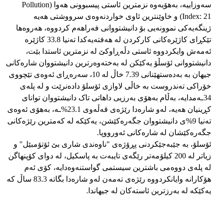
سەوزاییە، بەهۆیەوە نزمترین ئاستی پیسبوونی هەوا (Pollution
Index: 21) و خاوێنترین ئاوی خواردنەوەی سرووشتی هەیە
ژینگەیەکی نموونەیی بۆ دانیشتووانی فەراهەم کردووە، هەروەها
تێکڕای کاژێرەکانی کارکردن لە هەفتەیەکدا تەنیا 33.8 کاژێرە
ئەمەش وایکردووە ئاستی دڵەڕاوکێ لە نزمترین ئاستدا بێت،
دانیشتووانی ئۆسڵۆ یەکێکن لە بەختەوەرترین دانیشتووان شارەکانی
جیهان بە بەدەستهێنانی 7.39 خاڵ لە 10، سەرەڕای ئەوەی تێچووی
خۆراکی تەندروست بە خاڵی لاوازی ئۆسلۆ دادەنرێت و لە پلەی
34ـەمدایە، بەڵام بەهۆی بەرزیی داهاتی تاک دانیشتووان توانای
کڕینیان هەیە، لەو شارەدا رێژەی قەڵەوی 23.1%ـە، بەهۆی ئەوەی
تەنیا 9%ی دانیشتووان جگەرەکێشن، یەکێکە لە کەمترین رێژەکانی
جگەرەکێشان لە شارەکانی ئەورووپا.
ئۆسلۆ، بە جێبەجێکردنی پڕۆژەی "ناوەندی شاری بێ ئۆتۆمبێل" و
زیاتر لە 200 کیلۆمەتر رێگەی تایبەت بە پاسکیل، لە دوای کۆپنهاگن
لە پلەی دووەمی باشترین سیستمی گواستنەوەدایە، کۆی ئەم
هۆکارانە وایانکردووە رێژەی تەمەن لەو شارەدا بگاتە 83.3 ساڵ کە
یەکێکە لە بەرزترین ئاستەکان لە جیهاندا.