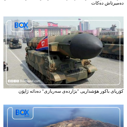
دەمیرتاش دەکات
کۆریای باکور هۆشداریی "بژاردەی سەربازی" دەداتە ژاپۆن