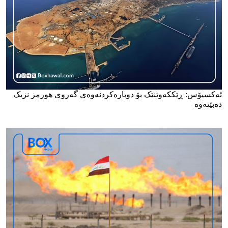
ئەکسیۆس: ڕێککەوتنێک بۆ دوبارەکردنەوەی گەروی هورمز نزیک
دەبێتەوە