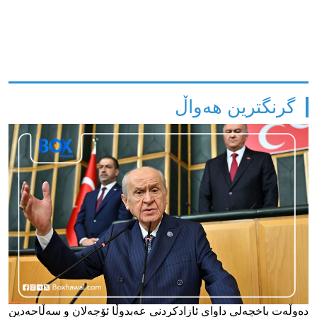
گرنگترین هەواڵ
دەوڵەت باخچەلی داوای ئازادکردنی عەبدوڵا ئۆجەلان و سەڵاحەدین