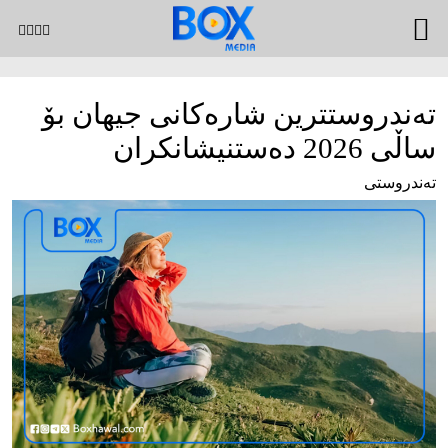
تەندروستترین شارەکانی جیهان بۆ
ساڵی 2026 دەستنیشانکران
تەندروستی