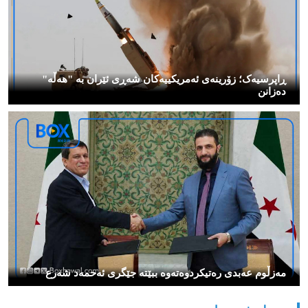
ڕاپرسیەک؛ زۆرینەی ئەمریکییەکان شەڕی ئێران بە "هەڵە"
دەزانن
مەزڵوم عەبدی رەتیكردوەتەوە ببێتە جێگری ئەحمەد شەرع