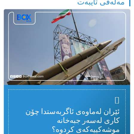
مەلەفی تایبەت
ئێران لەماوەی ئاگربەستدا چۆن
کاری لەسەر جبەخانە
موشەکییەکەی کردوە؟