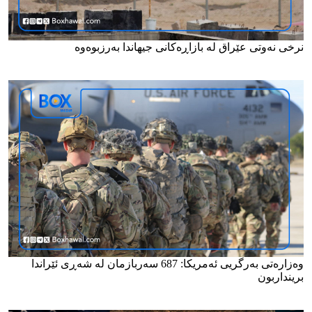
نرخی نەوتی عێراق لە بازاڕەکانی جیهاندا بەرزبوەوە
وەزارەتی بەرگریی ئەمریکا: 687 سەربازمان لە شەڕی ئێراندا
برینداربون