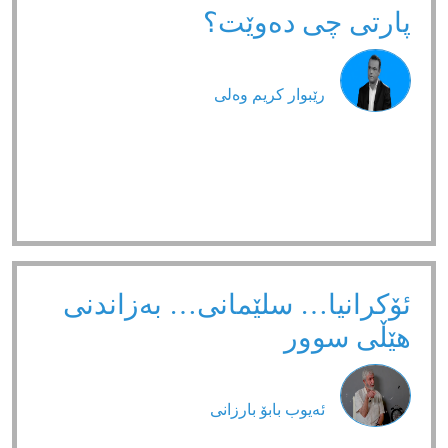
پارتی چی دەوێت؟
رێبوار كریم وەلی
ئۆکرانیا… سلێمانی… بەزاندنی
هێڵی سوور
ئەیوب بابۆ بارزانی