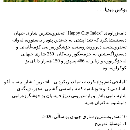
بۆکس میدیاــــــ
دامەزراوەی "Happy City Index" تەندروستترین شاری جیهان
دەستنیشانکرد کە تێیدا پشتی بە چەندین پێوەر بەستووە، لەوانە
تەندروستیی، دەرووندروستی، خۆشگوزەرانیی کۆمەڵایەتی و
دەستڕاگەیشتن بە خزمەتگوزارییەکان، 250 شاری جیهانی
لەخۆگرتووە و زیاتر لە 466 پسپۆڕ و 150 هەزار داتای بۆ
کۆکراوەتەوە.
ئامانجی ئەم پۆلێنکردنە تەنیا دیاریکردنی "باشترین" شار نییە، بەڵکو
ناساندنی ئەو شوێنانەیە کە سیاسەتی گشتیی بەهێز، ژینگەی
شارستانیی باش و پابەندبوونی درێژخایەنیان بۆ خۆشگوزەرانیی
دانیشتووانەکەیان هەیە.
10 تەندروستترین شاری جیهان بۆ ساڵی 2026:
1. ئۆسلۆ، نەرویج