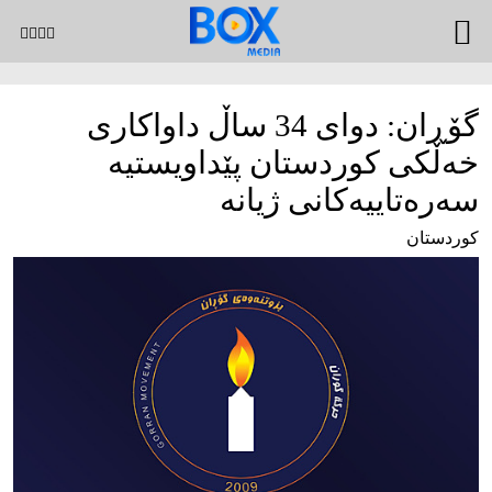
گۆڕان: دوای 34 ساڵ داواكاری
خه‌ڵكی كوردستان پێداویستیه‌
سه‌ره‌تاییه‌كانی ژیانه‌
کوردستان