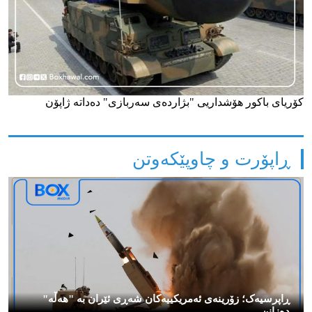
کۆریای باکور هۆشداریی "بژاردەی سەربازی" دەداتە ژاپۆن
ڕاپۆرت و چاوپێکەوتن
ڕاپرسیەک؛ زۆرینەی ئەمریکییەکان شەڕی ئێران بە "هەڵە"
دەزانن