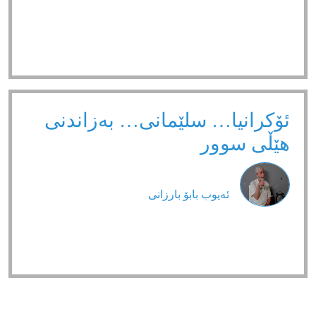
ئۆکرانیا… سلێمانی… بەزاندنی
هێڵی سوور
ئەیوب بابۆ بارزانی