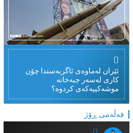
ئێران لەماوەی ئاگربەستدا چۆن
کاری لەسەر جبەخانە
موشەکییەکەی کردوە؟
قەڵەمی ڕۆژ