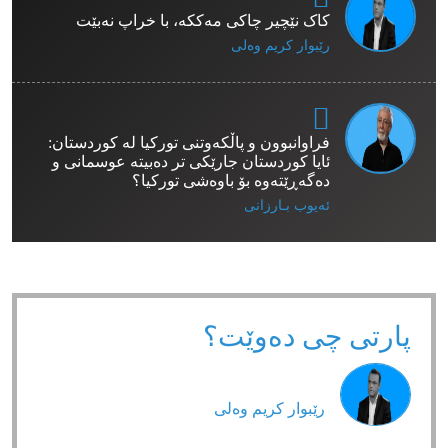
کاک نێچیر چاکی مەککە، با خراپ نەبێت
رێبوار كریم وەلی
فراوانبوون و پاڵکەوتنی تورکیا لە کوردستان:
ئایا کوردستان جارێکی تر دەبیتە عوسمانی و
دەگەڕێتەوە بۆ باوەشی تورکیا؟
ئەیوب بـارزانی
پارتی چی دەوێت؟
رێبوار كریم وەلی