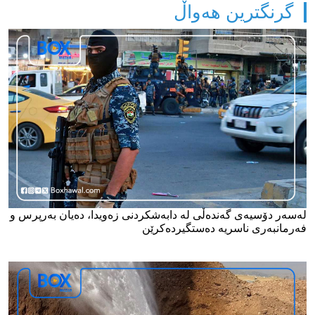
گرنگترین هەواڵ
لەسەر دۆسیەی گەندەڵی لە دابەشکردنی زەویدا، دەیان بەرپرس و
فەرمانبەری ناسریە دەستگیردەکرێن