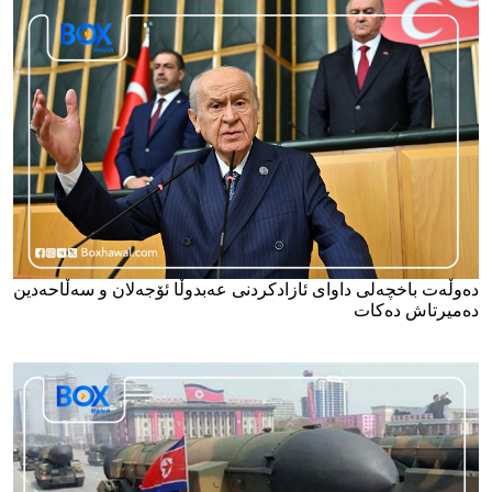
دەوڵەت باخچەلی داوای ئازادکردنی عەبدوڵا ئۆجەلان و سەڵاحەدین
دەمیرتاش دەکات