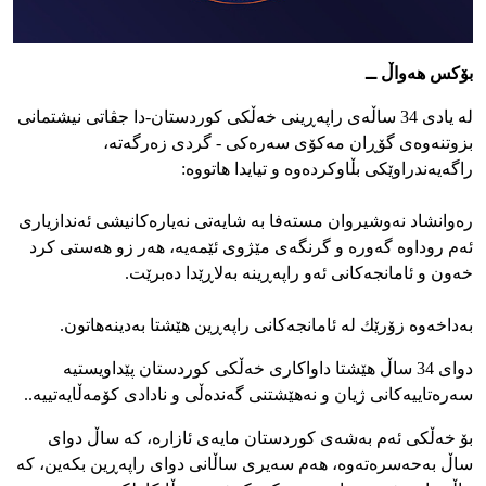
بۆکس هەواڵ ــ
له‌ یادی 34 ساڵه‌ی راپه‌ڕینی خه‌ڵكی كوردستان-دا جڤاتی نیشتمانی
بزوتنه‌وه‌ی گۆڕان مه‌كۆی سه‌ره‌كی - گردی زه‌رگه‌ته‌،
راگه‌یه‌ندراوێكی‌ بڵاوكرده‌وه‌ و تیایدا هاتووه‌:
ره‌وانشاد نه‌وشیروان مسته‌فا به‌ شایه‌تی نه‌یاره‌كانیشی ئه‌‌ندازیاری
ئه‌م روداوه‌ گه‌وره‌ و گرنگه‌ی مێژوی ئێمه‌یه‌، هه‌ر زو هه‌ستی كرد
خه‌ون و ئامانجه‌كانی ئه‌و راپه‌ڕینه‌ به‌لاڕێدا ده‌برێت.
به‌داخه‌وه‌ زۆرێك له‌ ئامانجه‌كانی راپه‌ڕین هێشتا به‌دینه‌هاتون.
دوای 34 ساڵ هێشتا داواكاری خه‌ڵكی كوردستان پێداویستیه‌
سه‌ره‌تاییه‌كانی ژیان و نه‌هێشتنی گه‌نده‌ڵی و نادادی كۆمه‌ڵایه‌تییه‌..
بۆ خه‌ڵكی ئه‌م به‌شه‌ی كوردستان مایه‌ی ئازاره‌، كه‌ ساڵ دوای
ساڵ به‌حه‌سره‌ته‌وه‌، هه‌م سه‌یری ساڵانی دوای راپه‌ڕین بكه‌ین، كه‌