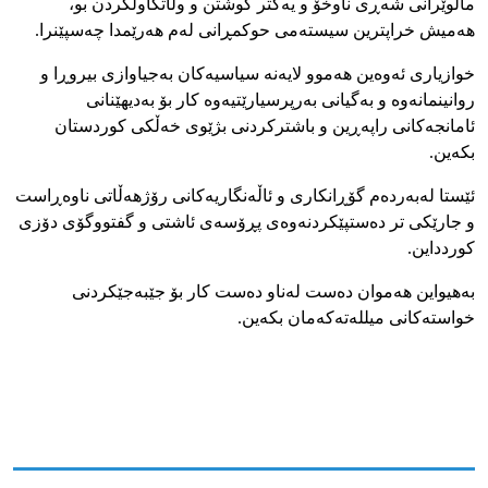
ماڵوێرانی شه‌ڕی ناوخۆ و یه‌كتر كوشتن و وڵاتكاولكردن بو،
هه‌میش خراپترین سیسته‌می حوكمڕانی له‌م هه‌رێمدا چه‌سپێنرا.
خوازیاری ئه‌وه‌ین هه‌موو لایه‌نه‌ سیاسیه‌كان به‌جیاوازی بیروڕا و
روانینمانه‌وه‌ و به‌گیانی به‌رپرسیارێتیه‌وه‌ كار بۆ به‌دیهێنانی
ئامانجه‌كانی راپه‌ڕین و باشتركردنی بژێوی خه‌ڵكی كوردستان
بكه‌ین.
ئێستا له‌به‌رده‌م گۆڕانكاری و ئاڵه‌نگاریه‌كانی رۆژهه‌ڵاتی ناوه‌ڕاست
و جارێكی تر ده‌ستپێكردنه‌وه‌ی پڕۆسه‌ی ئاشتی و گفتووگۆی دۆزی
كوردداین.
به‌هیواین هه‌موان ده‌ست له‌ناو ده‌ست كار بۆ جێبه‌جێكردنی
خواسته‌كانی میلله‌ته‌كه‌مان بكه‌ین.