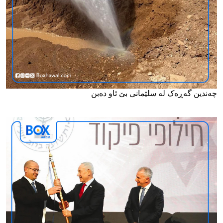
چەندین گەڕەک لە سلێمانی بێ ئاو دەبن