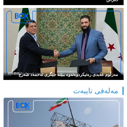
مەزڵوم عەبدی رەتیكردوەتەوە ببێتە جێگری ئەحمەد شەرع
مەلەفی تایبەت