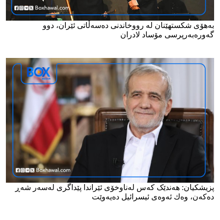
بەهۆی شکستهێنان لە رووخاندنی دەسەڵاتی ئێران، دوو
گەورەبەرپرسی مۆساد لادران
پزیشكیان: هەندێک کەس له‌ناوخۆی ئێراندا پێداگری لەسەر شەڕ
دەكەن، وه‌ك ئه‌وه‌ی ئیسرائیل ده‌یه‌وێت