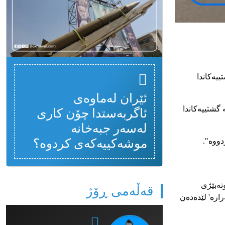
یەکاندا
ئێران لەماوەی
گشتییەکاندا
ئاگربەستدا چۆن کاری
لەسەر جبەخانە
موشەکییەکەی کردوە؟
دووە
".
تەبێژی
قەڵەمی ڕۆژ
رارە
'
لێدەدەن