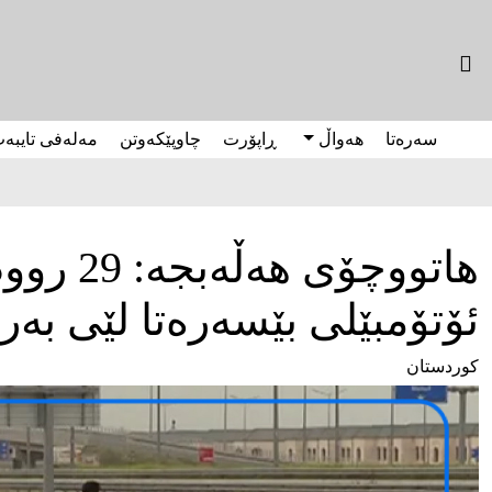
سەرەتا
هەواڵ
ڕاپۆرت
چاوپێکەوتن
مەلەفی تایبە
هاتووچۆ
ئۆتۆمبێلی بێسەرەتا لێی بە
کوردستان