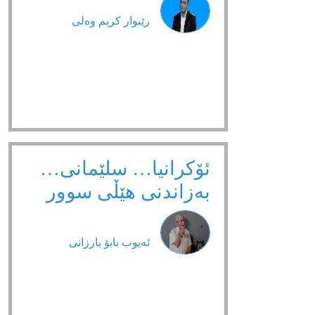
رێبوار كریم وەلی
ئۆکرانیا… سلێمانی…
بەزاندنی هێڵی سوور
ئەیوب بابۆ بارزانی