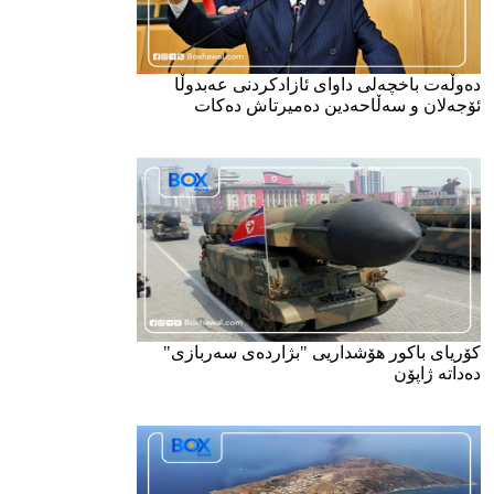
دەوڵەت باخچەلی داوای ئازادکردنی عەبدوڵا
ئۆجەلان و سەڵاحەدین دەمیرتاش دەکات
کۆریای باکور هۆشداریی "بژاردەی سەربازی"
دەداتە ژاپۆن