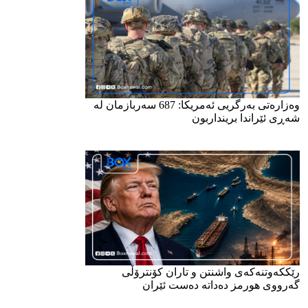
وەزارەتی بەرگریی ئەمریکا: 687 سەربازمان لە
شەڕی ئێراندا برینداربون
رێککەوتنەکەی واشنتن و تاران کۆنترۆڵی
گەرووی هورمز دەداتە دەست ئێران