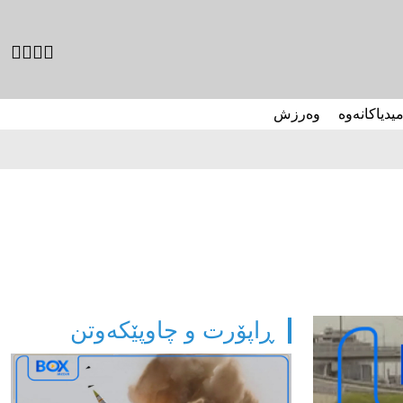
میدیاکانەوە
وەرزش
ڕاپۆرت و چاوپێکەوتن