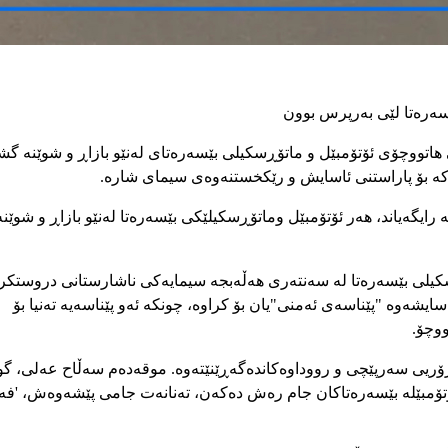
اتووچۆی ئۆتۆمبێل و ماتۆڕسکیلی بێسەرەتای لەنێو بازاڕ و شوێنە گشتی
کە
بۆ
پاراستنی
ئاسایش
و
رێکخستنەوەی
سیمای
شارە.
ە
رایگەیاند،
هەر
ئۆتۆمبێل
و
ماتۆڕسکیلێکی
بێسەرەتا
لەنێو
بازاڕ
و
شوێنە
کیلی
بێسەرەتا
لە
سەنتەری
هەڵەبجە
سیمایەکی
ناشارستانی
دروستکر
سایشەوە
"
پێناسەی
ئەمنی
"
یان
بۆ
کراوە،
چونکە
ئەو
پێناسەیە
تەنیا
بۆ
ووچۆ
.
ۆریی
سەرپێچی
و
رووداوەکان
دەگەڕێنێتەوە
.
موقەدەم
سەڵاح
عەلی،
گو
تۆمبێلە
بێسەرەتاکان
جام
رەش
دەکەن،
تەنانەت
جامی
پێشەوەش،
'
فە