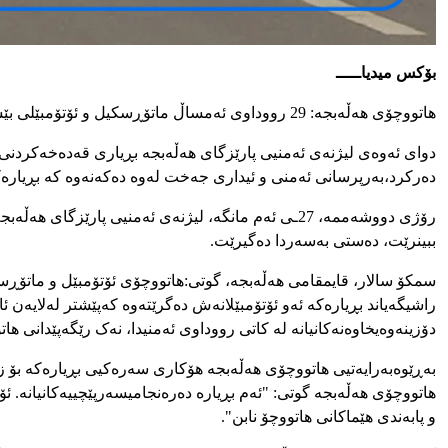
بۆکس میدیاـــــ
هاتووچۆی هەڵەبجە: 29 رووداوی ئەمساڵ ماتۆڕسکیل و ئۆتۆمبێلی بێسەرەتا لێی بەرپرس بوون
دوای ئەوەی لیژنەی ئەمنیی پارێزگای هەڵەبجە بڕیاری قەدەخەکردنی ه
دەرکرد،
بەرپرسانی
ئەمنی
و
ئیداری
جەخت
لەوە
دەکەنەوە
کە
بڕیارە
رۆژی
دووشەممە،
27
ـی
ئەم
مانگە،
لیژنەی
ئەمنیی
پارێزگای
هەڵەبج
ببینرێت،
دەستی
بەسەردا
دەگیرێت
.
سمکۆ
سالار،
قایمقامی
هەڵەبجە،
گوتی:
هاتووچۆی
ئۆتۆمبێل
و
ماتۆڕس
راشیگەیاند
بڕیارەکە
ئەو
ئۆتۆمبێلانەش
دەگرێتەوە
کە
پێشتر
لەلایەن
ئا
دۆزینەوەی
خاوەنەکانیانە
لە
کاتی
رووداوی
ئەمنیدا،
نەک
رێگەپێدانی
هات
بەڕێوەبەرایەتیی
هاتووچۆی
هەڵەبجە
هۆکاری
سەرەکیی
بڕیارەکە
بۆ
ز
هاتووچۆی
هەڵەبجە
گوتی
: "
ئەم
بڕیارە
دەرەنجامی
سەرپێچییەکانیانە
.
ئۆ
و
پابەندی
هێماکانی
هاتووچۆ
نابن
".