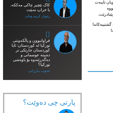
یان
تایبەت
کاک نێچیر چاکی مەککە،
ووە
با خراپ نەبێت
پێنادرێت
.
رێبوار كریم وەلی
گشتییەکاندا
ا
فراوانبوون و پاڵکەوتنی
تورکیا لە کوردستان: ئایا
کوردستان جارێکی تر
دەبیتە عوسمانی و
دەگەڕێتەوە بۆ باوەشی
تورکیا؟
ئەیوب بـارزانی
پارتی چی دەوێت؟