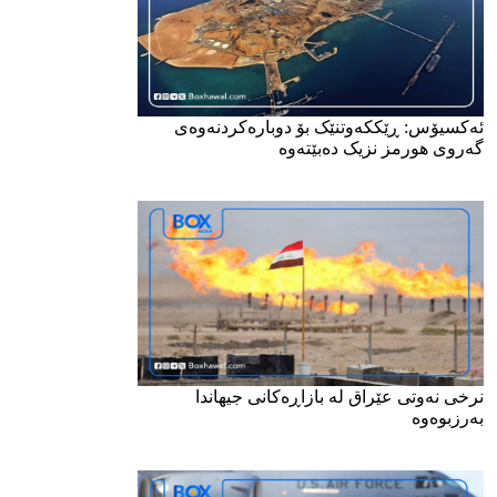
ئەکسیۆس: ڕێککەوتنێک بۆ دوبارەکردنەوەی
گەروی هورمز نزیک دەبێتەوە
نرخی نەوتی عێراق لە بازاڕەکانی جیهاندا
بەرزبوەوە