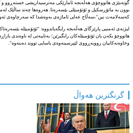
گوتەبێژی
هاتووچۆی
هەڵەبجە
ئامارێکی
مەترسیداریشی
خستەڕوو
و
گ
بوون
بە
ماتۆڕسکیل
و
ئۆتۆمبێلی
بێسەرەتا
.
هەروەها
چەند
ساڵێک
لەمە
کە
سەلامەت
نین
"،
سەڵاح
عەلی
ئاماژەی
بەوەشدا
کە
سەرچاوەی
ئەو
لیژنەی
ئەمنیی
پارێزگای
هەڵەبجە
رایگەیاندووە
: "
ئۆتۆمبێلە
بێسەرەتاک
هاتووچۆ
بکەن
یان
ئۆتۆمبێلەکان
رابگیرێن؛
بە
تایبەتی
لە
ناوەندی
بازاڕد
و
خاوەنەکانیان
رووبەڕووی
لێپرسینەوەی
یاسایی
تووند
دەبنەوە
".
گرنگترین هەواڵ