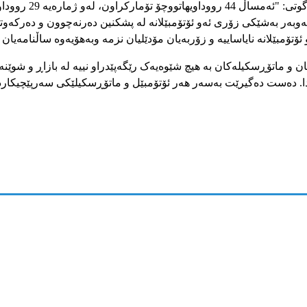
وتی
: "
ئەمساڵ
44
رووداوی
هاتووچۆ
تۆمارکراون،
لەو
ژمارەیە
29
رووداو
وبەر
بەشێکی
زۆری
ئەو
ئۆتۆمبێلانە
لە
پشکنین
دەرنەچوون
و
دەرکەوت
ئۆتۆمبێلانە
نایاساییە
و
زۆربەیان
مۆدێلیان
نزمە
و
بەهۆیەوە
ساڵنامەیان
ان
و
ماتۆڕسکیلەکان
بە
هیچ شێوەیەک
رێگەپێدراو
نییە
لە
بازاڕ
و
شوێنە
ا
.
دەست
دەگیرێت
بەسەر
هەر
ئۆتۆمبێل
و
ماتۆڕسکیلێکی
سەرپێچیکارد