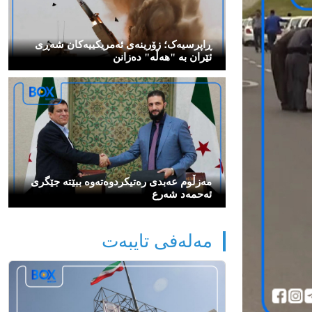
ڕاپرسیەک؛ زۆرینەی ئەمریکییەکان شەڕی
ئێران بە "هەڵە" دەزانن
مەزڵوم عەبدی رەتیكردوەتەوە ببێتە جێگری
ئەحمەد شەرع
مەلەفی تایبەت