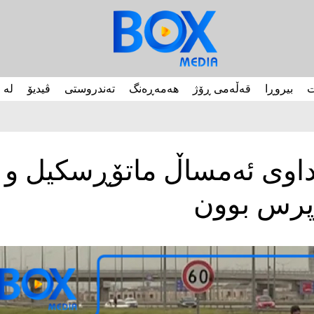
ت
بیروڕا
قەڵەمی ڕۆژ
هەمەڕەنگ
تەندروستی
ڤیدیۆ
لە 
ی هەڵەبجە: 29 رووداوی ئەمساڵ ماتۆڕسکیل و
رپرس بوون