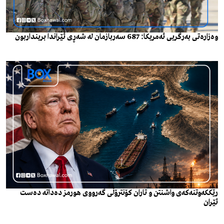
وەزارەتی بەرگریی ئەمریکا: 687 سەربازمان لە شەڕی ئێراندا برینداربون
رێککەوتنەکەی واشنتن و تاران کۆنترۆڵی گەرووی هورمز دەداتە دەست
ئێران