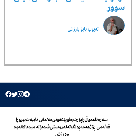
سوور
ئەیوب بابۆ بارزانی
سەرەتا
هەواڵ
ڕاپۆرت
چاوپێکەوتن
مەلەفی تایبەت
بیروڕا
قەڵەمی ڕۆژ
هەمەڕەنگ
تەندروستی
ڤیدیۆ
لە میدیاکانەوە
وەرزش