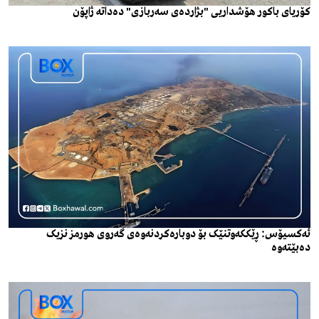
کۆریای باکور هۆشداریی "بژاردەی سەربازی" دەداتە ژاپۆن
ئەکسیۆس: ڕێککەوتنێک بۆ دوبارەکردنەوەی گەروی هورمز نزیک
دەبێتەوە