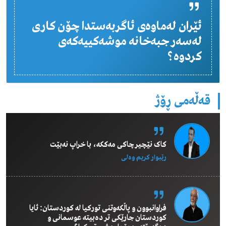
ئێران لەماوەی ئاگربەستدا چۆن کاری
لەسەر جبەخانە موشەکییەکەی
کردوە؟
قەڵەمی ڕۆژ
کاک نێچیر چاکی مەککە، با خراپ نەبێت
رێبوار كریم وەلی
فراوانبوون و پاڵکەوتنی تورکیا لە کوردستان: ئایا
کوردستان جارێکی تر دەبیتە عوسمانی و