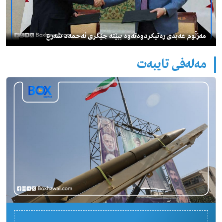
مەزڵوم عەبدی رەتیكردوەتەوە ببێتە جێگری ئەحمەد شەرع
مەلەفی تایبەت