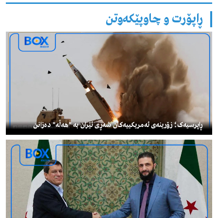
ڕاپۆرت و چاوپێکەوتن
ڕاپرسیەک؛ زۆرینەی ئەمریکییەکان شەڕی ئێران بە "هەڵە" دەزانن