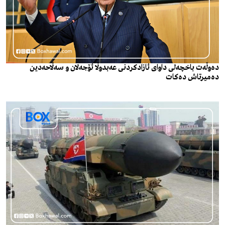
دەوڵەت باخچەلی داوای ئازادکردنی عەبدوڵا ئۆجەلان و سەڵاحەدین
دەمیرتاش دەکات