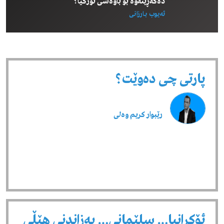
دەگەڕێتەوە بۆ باوەشی تورکیا؟
ئەیوب بـارزانی
پارتی چی دەوێت؟
رێبوار كریم وەلی
ئۆکرانیا… سلێمانی… بەزاندنی هێڵی