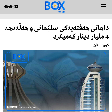
داهاتی هه‌فته‌یه‌كی‌ سلێمانی و هه‌ڵه‌بجه‌
4 ملیار دینار كه‌میكرد
کوردستان