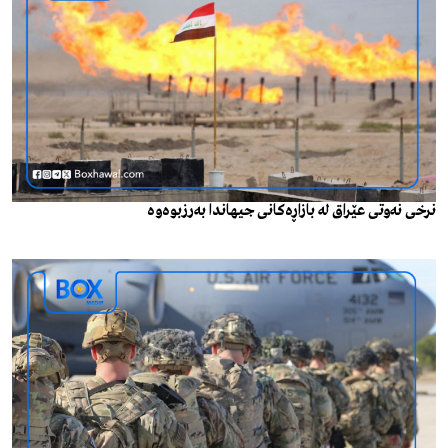
نرخی نەوتی عێراق لە بازاڕەکانی جیهاندا بەرزبوەوە