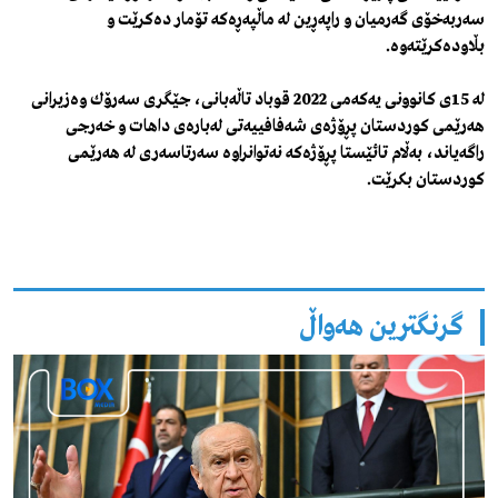
سه‌ربه‌خۆی گه‌رمیان و راپه‌ڕین له‌ ماڵپه‌ڕه‌كه‌ تۆمار ده‌كرێت و
بڵاوده‌كرێته‌وه‌.
له‌ 15ی كانوونی یه‌كه‌می 2022 قوباد تاڵه‌بانی، جێگری سه‌رۆك وه‌زیرانی
هه‌رێمی كوردستان پڕۆژه‌ی شه‌فافییه‌تی له‌باره‌ی داهات و خه‌رجی
راگه‌یاند، به‌ڵام تائێستا پڕۆژه‌كه‌ نه‌توانراوه‌ سه‌رتاسه‌ری له‌ هه‌رێمی
كوردستان بكرێت.
گرنگترین هەواڵ