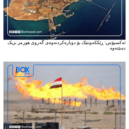
ئەکسیۆس: ڕێککەوتنێک بۆ دوبارەکردنەوەی گەروی هورمز نزیک
دەبێتەوە