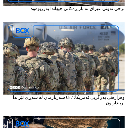
نرخی نەوتی عێراق لە بازاڕەکانی جیهاندا بەرزبوەوە
وەزارەتی بەرگریی ئەمریکا: 687 سەربازمان لە شەڕی ئێراندا
برینداربون