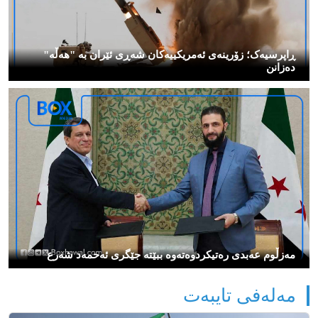
ڕاپرسیەک؛ زۆرینەی ئەمریکییەکان شەڕی ئێران بە "هەڵە"
دەزانن
مەزڵوم عەبدی رەتیكردوەتەوە ببێتە جێگری ئەحمەد شەرع
مەلەفی تایبەت