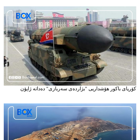
کۆریای باکور هۆشداریی "بژاردەی سەربازی" دەداتە ژاپۆن