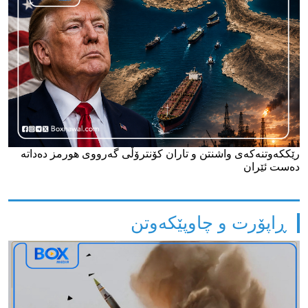
رێککەوتنەکەی واشنتن و تاران کۆنترۆڵی گەرووی هورمز دەداتە
دەست ئێران
ڕاپۆرت و چاوپێکەوتن