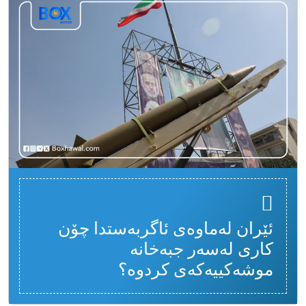
ئێران لەماوەی ئاگربەستدا چۆن
کاری لەسەر جبەخانە
موشەکییەکەی کردوە؟