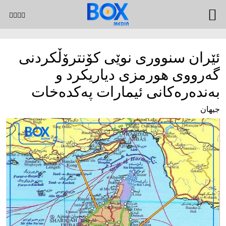
ئێران سنووری نوێی کۆنترۆڵکردنی
گەرووی هورمزی دیاریکرد و
بەندەرەکانی ئیمارات پەکدەخات
جیهان