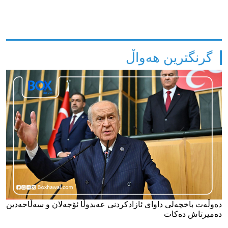
گرنگترین هەواڵ
دەوڵەت باخچەلی داوای ئازادکردنی عەبدوڵا ئۆجەلان و سەڵاحەدین
دەمیرتاش دەکات