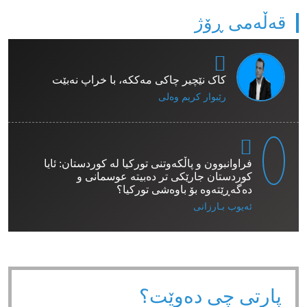
قەڵەمی ڕۆژ
کاک نێچیر چاکی مەککە، با خراپ نەبێت
رێبوار كریم وەلی
فراوانبوون و پاڵکەوتنی تورکیا لە کوردستان: ئایا
کوردستان جارێکی تر دەبیتە عوسمانی و
دەگەڕێتەوە بۆ باوەشی تورکیا؟
ئەیوب بـارزانی
پارتی چی دەوێت؟