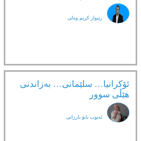
رێبوار كریم وەلی
ئۆکرانیا… سلێمانی… بەزاندنی
هێڵی سوور
ئەیوب بابۆ بارزانی