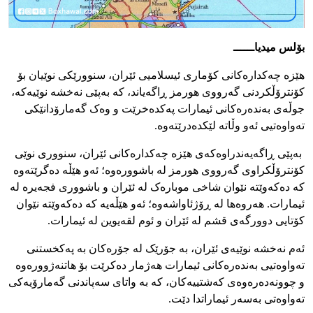
بۆلس میدیاــــــ
هێزە چەکدارەکانی کۆماری ئیسلامیی ئێران، سنوورێکی نوێیان بۆ
کۆنترۆڵکردنی گەرووی هورمز ڕاگەیاند، کە بەپێی نەخشە نوێیەکە،
جوڵەی بەندەرەکانی ئیمارات پەکدەخرێت و وەک گەمارۆدانێکی
تەواوەتیی ئەو وڵاتە لێکدەدرێتەوە.
بەپێی ڕاگەیەندراوەکەی هێزە چەکدارەکانی ئێران، سنووری نوێی
کۆنترۆڵکراوی گەرووی هورمز لە باشوورەوە؛ ئەو هێڵە دەگرێتەوە
کە دەکەوێتە نێوان شاخی موبارەک لە ئێران و باشووری فجەیرە لە
ئیمارات. هەروەها لە ڕۆژئاواشەوە؛ ئەو هێڵەیە کە دەکەوێتە نێوان
کۆتایی دوورگەی قشم لە ئێران و ئوم لقەیوین لە ئیمارات.
ئەم نەخشە نوێیەی ئێران، بە جۆرێک لە جۆرەکان بە پەکخستنی
تەواوەتیی بەندەرەکانی ئیمارات هەژمار دەکرێت بۆ هاتنەژوورەوە
و چوونەدەرەوەی کەشتییەکان، کە بە واتای سەپاندنی گەمارۆیەکی
تەواوەتی بەسەر ئیماراتدا دێت.