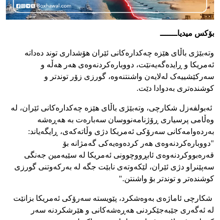
بۆکس میدیاـــــــ
وتەبێژی باڵای هێزە چەکدارەکانی ئێران هۆشداری توند دەداتە
ئەمریکا و ڕایدەگەیەنێت، دووبارەکردنەوەی هەر هەڵە و
سەرکێشییەک لەلایەن واشنتنەوە، گورزی زۆر توندتر و
کوشندەتری بەدوادا دێت.
ئەبولفەزل شکارچی، وتەبێژی باڵای هێزە چەکدارەکانی ئێران، لە
وەڵامی پرسیاری ڕۆژنامەنووسان سەبارەت بە هەڕەشە
بەردەوامەکانی سەرۆکی ئەمریکا دژی وڵاتەکەی، ڕایگەیاند:
"دووبارەکردنەوەی هەر کردەوەیەکی گەمژانە بۆ
قەرەبووکردنەوەی ئابڕووچوونی ئەمریکا لە سێیەمین جەنگی
سەپێنراو دژی ئێران، لێکەوتەی نابێت جگە لە بەرکەوتنی گورزی
کوشندەتر و توندتر بۆ واشنتن."
شکارچی ئاماژەی بەوەشکرد، پێویستە سەرۆکی ئەمریکا بزانێت
لە ئەگەری جێبەجێکردنی هەڕەشەکانی و هێرشکردنە سەر