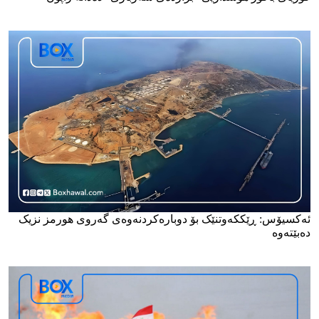
ئەکسیۆس: ڕێککەوتنێک بۆ دوبارەکردنەوەی گەروی هورمز نزیک
دەبێتەوە