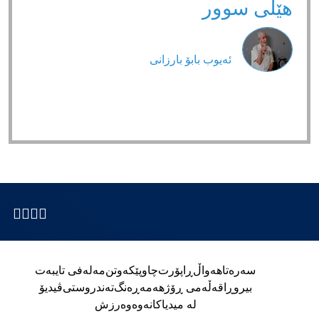
هێڵی سوور
ئەیوب بابۆ بارزانی
سەرەتا
هەواڵ
ڕاپۆرت
چاوپێکەوتن
مەلەفی تایبەت
بیروڕا
قەڵەمی ڕۆژ
هەمەڕەنگ
تەندروستی
ڤیدیۆ
لە میدیاکانەوە
وەرزش