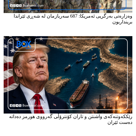
وەزارەتی بەرگریی ئەمریکا: 687 سەربازمان لە شەڕی ئێراندا
برینداربون
رێککەوتنەکەی واشنتن و تاران کۆنترۆڵی گەرووی هورمز دەداتە
دەست ئێران