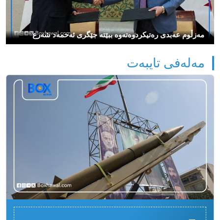
مەزڵوم عەبدی رەتیكردوەتەوە ببێتە جێگری ئەحمەد شەرع
مەلەفی تایبەت