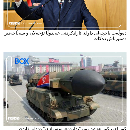
دەوڵەت باخچەلی داوای ئازادکردنی عەبدوڵا ئۆجەلان و سەڵاحەدین
دەمیرتاش دەکات
کۆریای باکور هۆشداریی "بژاردەی سەربازی" دەداتە ژاپۆن