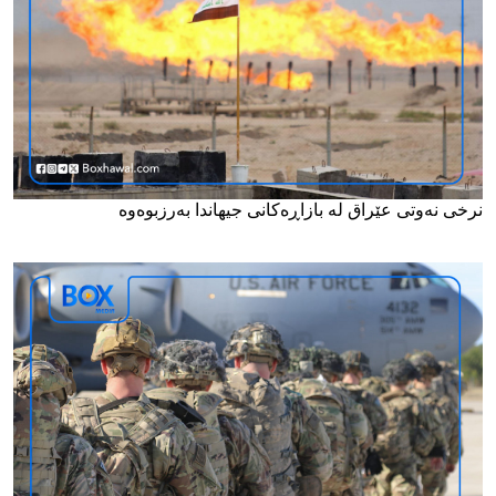
نرخی نەوتی عێراق لە بازاڕەکانی جیهاندا بەرزبوەوە