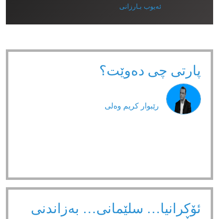
ئەیوب بـارزانی
پارتی چی دەوێت؟
رێبوار كریم وەلی
ئۆکرانیا… سلێمانی… بەزاندنی