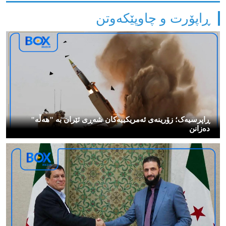
ڕاپۆرت و چاوپێکەوتن
ڕاپرسیەک؛ زۆرینەی ئەمریکییەکان شەڕی ئێران بە "هەڵە"
دەزانن