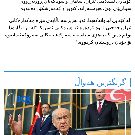
کۆماری ئیسلامیی ئێران، سامان و سوپاکەیان ڕووبەڕووی
سیناریۆی نوێ، هێرشبەرانە، کتوپڕ و کەمەرشکێن دەبنەوە.
لە کۆتایی لێدوانەکەیدا، ئەو بەرپرسە باڵایەی هێزە چەکدارەکانی
ئێران جەختی لەوە کردەوە کە هێزەکانی ئەمریکا "لەو زۆنگاوەدا
نوقم دەبن کە بەهۆی سیاسەتە سەرکێشییەکانی سەرۆکەکەیانەوە
بۆ خۆیان دروستیان کردووە."
گرنگترین هەواڵ