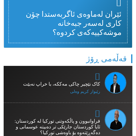
ئێران لەماوەی ئاگربەستدا چۆن
کاری لەسەر جبەخانە
موشەکییەکەی کردوە؟
قەڵەمی ڕۆژ
کاک نێچیر چاکی مەککە، با خراپ نەبێت
رێبوار كریم وەلی
فراوانبوون و پاڵکەوتنی تورکیا لە کوردستان:
ئایا کوردستان جارێکی تر دەبیتە عوسمانی و
دەگەڕێتەوە بۆ باوەشی تورکیا؟