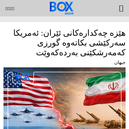
هێزە چەکدارەکانی ئێران: ئەمریکا
سەرکێشی بکاتەوە گورزی
کەمەرشکێنی بەردەکەوێت
جیهان