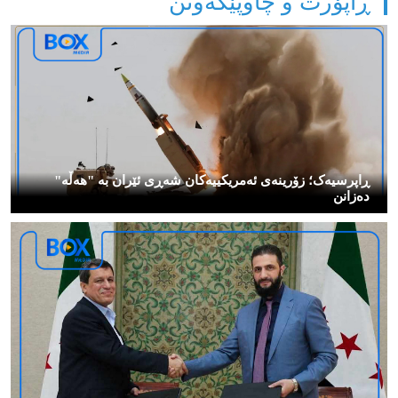
ڕاپۆرت و چاوپێکەوتن
ڕاپرسیەک؛ زۆرینەی ئەمریکییەکان شەڕی ئێران بە "هەڵە"
دەزانن