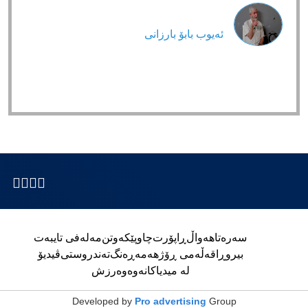
ئەیوب بابۆ بارزانی
سەرەتا
هەواڵ
ڕاپۆرت
چاوپێکەوتن
مەلەفی تایبەت
بیروڕا
قەڵەمی ڕۆژ
هەمەڕەنگ
تەندروستی
ڤیدیۆ
لە میدیاکانەوە
وەرزش
Developed by
Pro advertising
Group