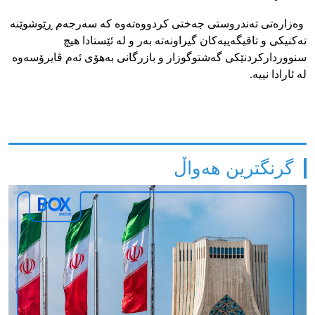
وەزارەتی تەندروستی جەختی کردووەتەوە کە سەرجەم ڕێوشوێنە
تەکنیکی و تاقیگەییەکان گیراونەتە بەر و لە ئێستادا هیچ
سنووردارکردنێکی گەشتوگوزار و بازرگانی بەهۆی ئەم ڤایرۆسەوە
لە ئارادا نییە.
گرنگترین هەواڵ