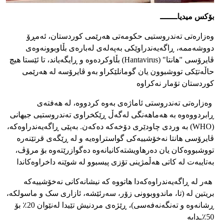
بۆکس میدیاـــــــ
وەزارەتی تەندروستیی حکومەتی هەرێمی کوردستان، ئه‌مڕۆ
دووشەممە، ڕاگەیەندراوێکی بەپەلەی لەبارەی بڵاوبوونەوەی
ڤایرۆسی "هانتا" (Hantavirus) بڵاوکردەوە و ڕایگەیاند، تا ئێستا هیچ
حاڵەتێکی تووشبوون یان گومانلێکراو بەو ڤایرۆسە لە هەرێمی
کوردستان تۆمار نەکراوە
وەزارەتی تەندروستی ئاماژەی بەوە کردووە، لە هەفتەی
ڕابردووەوە بە هەماهەنگی لەگەڵ ڕێکخراوی تەندروستیی جیهانی
(WHO) بە وردی چاودێری دۆخەکە دەکەن. بەپێی ڕاگەیەندراوەکە،
ڤایرۆسی هانتا نەخۆشییەکی گواستراوەیە و لە ڕێگەی قرتێنەرە
تووشبووەکان یان دەرهاویشتەکانیانەوە دەگوازرێتەوە بۆ مرۆڤ،
بەتایبەت لە کاتی هەڵمژینی تۆزی پیسبوو لە شوێنە داخراوەکاندا
هەر لە ڕاگەیەندراوەکەدا هاتووە کە نیشانەکانی نەخۆشییەکە
بریتین لە (تا، ماندووبوونی زۆر، سەرئێشە، ئازاری سک و ماسولکە،
ڕشانەوە و تەنگەنەفەسی)، ڕێژەی مردنیش تێیدا لەنێوان 20٪ بۆ
50٪ـدایە