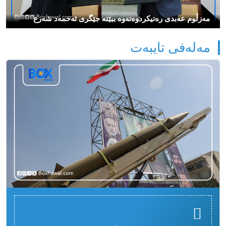
مەزڵوم عەبدی رەتیكردوەتەوە ببێتە جێگری ئەحمەد شەرع
مەلەفی تایبەت