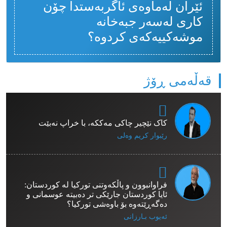
ئێران لەماوەی ئاگربەستدا چۆن
کاری لەسەر جبەخانە
موشەکییەکەی کردوە؟
قەڵەمی ڕۆژ
کاک نێچیر چاکی مەککە، با خراپ نەبێت
رێبوار كریم وەلی
فراوانبوون و پاڵکەوتنی تورکیا لە کوردستان:
ئایا کوردستان جارێکی تر دەبیتە عوسمانی و
دەگەڕێتەوە بۆ باوەشی تورکیا؟
ئەیوب بـارزانی