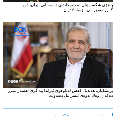
بەهۆی شکستهێنان لە رووخاندنی دەسەڵاتی ئێران، دوو
گەورەبەرپرسی مۆساد لادران
پزیشكیان: هەندێک کەس له‌ناوخۆی ئێراندا پێداگری لەسەر شەڕ
دەكەن، وه‌ك ئه‌وه‌ی ئیسرائیل ده‌یه‌وێت