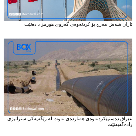
تاران شه‌ش مەرج بۆ کردنەوەی گەروی هورمز دادەنێت
عێراق ده‌ستپێكردنه‌وه‌ی هه‌نارده‌ی نه‌وت له‌ رێگه‌یه‌كی ستراتیژی
راده‌گه‌یه‌نێت