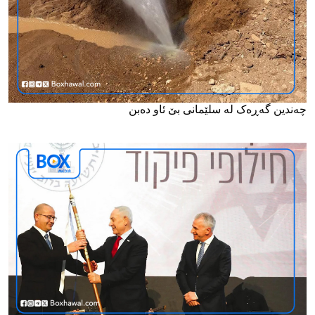
چەندین گەڕەک لە سلێمانی بێ ئاو دەبن