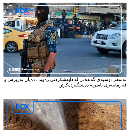
لەسەر دۆسیەی گەندەڵی لە دابەشکردنی زەویدا، دەیان بەرپرس و
فەرمانبەری ناسریە دەستگیردەکرێن