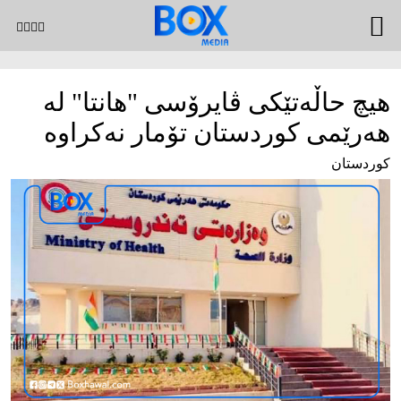
هیچ حاڵەتێکی ڤایرۆسی "هانتا" لە
هەرێمی کوردستان تۆمار نەکراوە
کوردستان