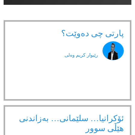
پارتی چی دەوێت؟
رێبوار كریم وەلی
ئۆکرانیا… سلێمانی… بەزاندنی
هێڵی سوور