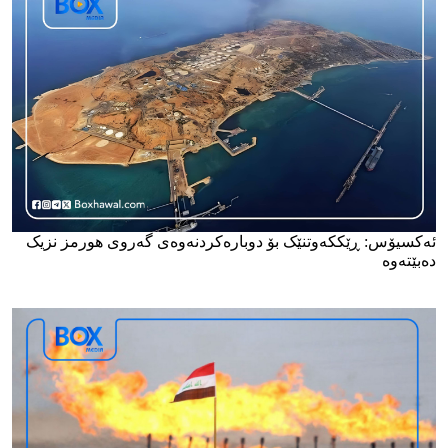
ئەکسیۆس: ڕێککەوتنێک بۆ دوبارەکردنەوەی گەروی هورمز نزیک
دەبێتەوە