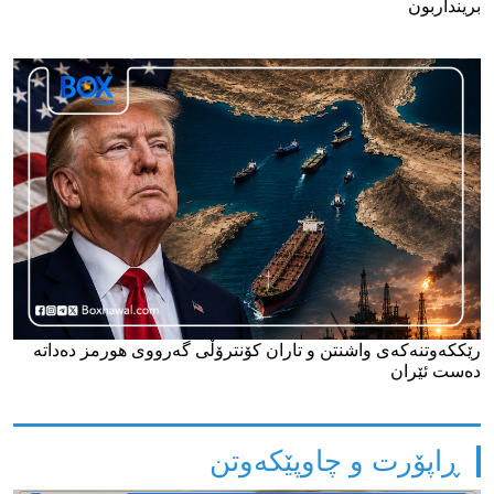
برینداربون
رێککەوتنەکەی واشنتن و تاران کۆنترۆڵی گەرووی هورمز دەداتە
دەست ئێران
ڕاپۆرت و چاوپێکەوتن