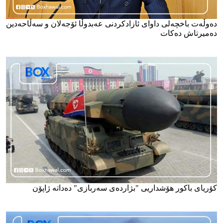
دەوڵەت باخچەلی داوای ئازادکردنی عەبدوڵا ئۆجەلان و سەڵاحەدین
دەمیرتاش دەکات
کۆریای باکور هۆشداریی "بژاردەی سەربازی" دەداتە ژاپۆن