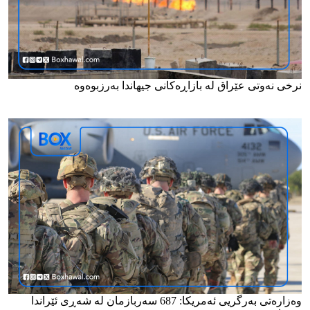
نرخی نەوتی عێراق لە بازاڕەکانی جیهاندا بەرزبوەوە
وەزارەتی بەرگریی ئەمریکا: 687 سەربازمان لە شەڕی ئێراندا