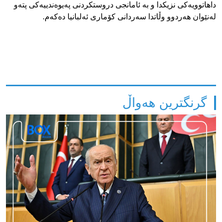
داهاتوویه‌كی نزیكدا و به‌ ئامانجی دروستكردنی په‌یوه‌ندییه‌كی پته‌و
له‌نێوان هه‌ردوو وڵاتدا سه‌ردانی كۆماری ئه‌لبانیا ده‌كه‌م.
گرنگترین هەواڵ