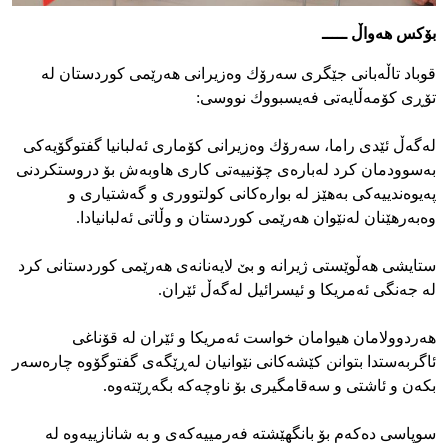
بۆکس هەواڵ ـــــ
قوباد تاڵه‌بانی جێگری سه‌رۆك وه‌زیرانی هه‌رێمی‌ كوردستان له‌
تۆڕی‌ كۆمه‌ڵایه‌تی‌ فه‌یسبووك نووسی‌:
له‌گه‌ڵ ئێدی راما، سه‌رۆك وه‌زیرانی كۆماری ئه‌لبانیا گفتوگۆیه‌كی
به‌سوودمان كرد له‌باره‌ی چۆنییه‌تی كاری هاوبه‌ش بۆ دروستكردنی
په‌یوه‌ندییه‌كی به‌هێز له‌ بواره‌كانی كولتووری و گه‌شتیاری و
وه‌به‌رهێنان له‌نێوان هه‌رێمی كوردستان و وڵاتی ئه‌لبانیادا.
ستایشی هه‌ڵوێستی ژیرانه‌ و بێ لایه‌نانه‌ی هه‌رێمی كوردستانی كرد
له‌ جه‌نگی ئه‌مریكا و ئیسرائیل له‌گه‌ڵ ئێران.
هه‌ردوولامان هیوامان خواست ئه‌مریكا و ئێران له‌ قۆناغی
ئاگربه‌ستدا بتوانن كێشه‌كانی نێوانیان له‌ڕێگه‌ی گفتوگۆوه‌ چاره‌سه‌ر
بكه‌ن و ئاشتی و سه‌قامگیری بۆ ناوچه‌كه‌ بگه‌ڕێته‌وه‌.
سوپاسی ده‌كه‌م بۆ بانگهێشته‌ فه‌رمییه‌كه‌ی و به‌ شانازییه‌وه‌ له‌