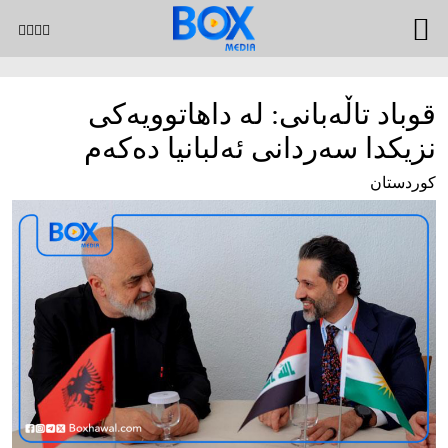
قوباد تاڵه‌بانی: له‌ داهاتوویه‌كی
نزیكدا سه‌ردانی ئه‌لبانیا ده‌كه‌م
کوردستان