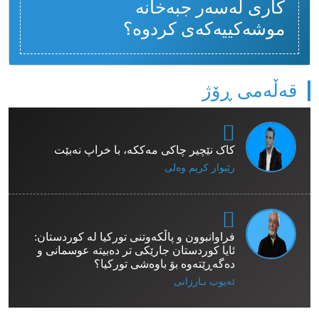
کاری لەسەر جبەخانە
موشەکییەکەی کردوە؟
قەڵەمی ڕۆژ
کاک نێچیر چاکی مەککە، با خراپ نەبێت
رێبوار كریم وەلی
فراوانبوون و پاڵکەوتنی تورکیا لە کوردستان:
ئایا کوردستان جارێکی تر دەبیتە عوسمانی و
دەگەڕێتەوە بۆ باوەشی تورکیا؟
ئەیوب بـارزانی