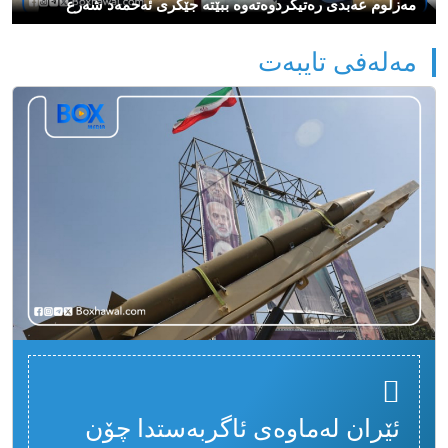
مەزڵوم عەبدی رەتیكردوەتەوە ببێتە جێگری ئەحمەد شەرع
مەلەفی تایبەت
ئێران لەماوەی ئاگربەستدا چۆن