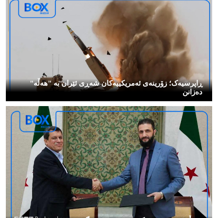
ڕاپرسیەک؛ زۆرینەی ئەمریکییەکان شەڕی ئێران بە "هەڵە"
دەزانن