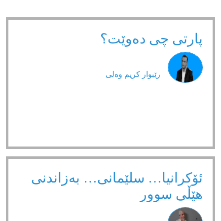
پارتی چی دەوێت؟
رێبوار كریم وەلی
ئۆکرانیا… سلێمانی… بەزاندنی
هێڵی سوور